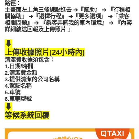
路徑：
主畫面左上角三條線點進去 ➔『幫助』 ➔ 『行程相
關協助』 ➔『選擇行程』 ➔
『更多選項』 ➔『乘客
相關問題』 ➔ 『乘客弄髒我的車內環境』 ➔
『內容
詳細敘述回報及上傳照片 』
⬇
上傳收據照片(24小時內)
清潔費收據須包含：
1.日期/時間
2.清潔費金額
3.提供清潔的公司名稱
4.駕駛名稱
5.車號
6.車輛型號
⬇
等候系統回覆