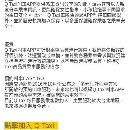
Q Taxi叫車APP提供派車資訊分享的功能，讓乘客可以與親
友分享乘車資訊，更能確保女性搭車、小孩接送等不同需求
的乘車安全。 此外，Q Taxi車隊除透過APP監控車輛狀況
外，並將歷史軌跡加以保存，以多重保護確保乘客之乘車安
全。
優質
Q Taxi叫車APP可針對乘車品質進行評價，我們將依顧客的
評價訓練、汰選駕駛或車輛，並針對各種乘車需求與狀況建
立標準流程進行教育訓練，以不斷改進服務品質，維持Q
Taxi高品質乘車服務的信念。
預約叫車EASY GO
因應交通部於2016年10月份公布之「多元化計程車方案」
所開放的預約叫車服務，未來您也可以透過Q Taxi叫車APP
提前預約乘車需求，確保您的乘車效率。
目前Q Taxi每日服務乘客數約人，主要服務於大台北地區，
未來將逐步擴及全台。
點擊加入
Q Taxi