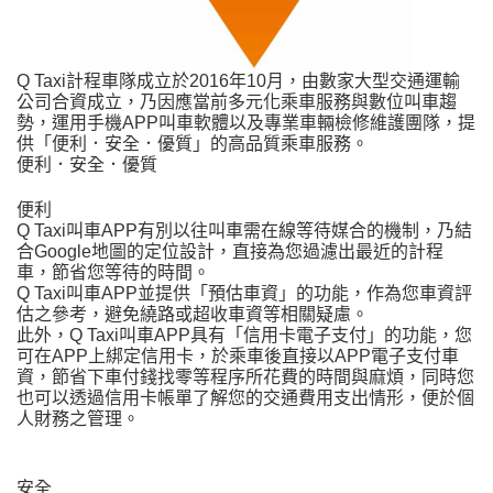
Q Taxi計程車隊成立於2016年10月，由數家大型交通運輸
公司合資成立，乃因應當前多元化乘車服務與數位叫車趨
勢，運用手機APP叫車軟體以及專業車輛檢修維護團隊，提
供「便利．安全．優質」的高品質乘車服務。
便利．安全．優質
便利
Q Taxi叫車APP有別以往叫車需在線等待媒合的機制，乃結
合Google地圖的定位設計，直接為您過濾出最近的計程
車，節省您等待的時間。
Q Taxi叫車APP並提供「預估車資」的功能，作為您車資評
估之參考，避免繞路或超收車資等相關疑慮。
此外，Q Taxi叫車APP具有「信用卡電子支付」的功能，您
可在APP上綁定信用卡，於乘車後直接以APP電子支付車
資，節省下車付錢找零等程序所花費的時間與麻煩，同時您
也可以透過信用卡帳單了解您的交通費用支出情形，便於個
人財務之管理。
安全