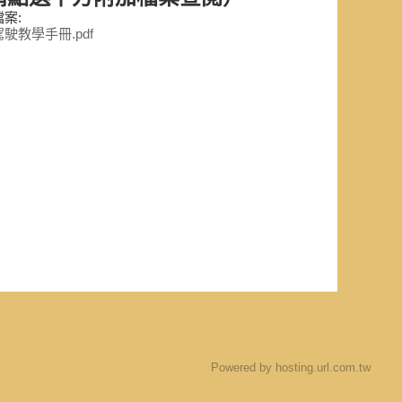
案:
駛教學手冊.pdf
Powered by hosting.url.com.tw