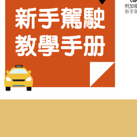
附加檔
新手駕