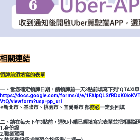
相關連結
領牌前須填寫的表單
一、當您確定領牌日期，請領牌前一天3點前填寫下列"QTAXI車
https://docs.google.com/forms/d/e/1FAIpQLSfRDoK0i
VtQ/viewform?usp=pp_url
※新北市、基隆市、桃園市、宜蘭縣市 都
務必
一定要回填
二、請在每天下午3點前，通知小編已經填寫完表單並把相關証
1.身份證
2.職業駕照
3.執業登記証或講習合格証書(二擇一)