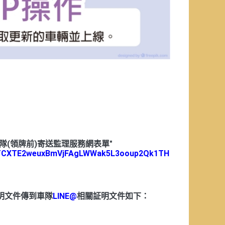
隊(領牌前)寄送監理服務網表單"
oKVTCXTE2weuxBmVjFAgLWWak5L3ooup2Qk1TH
明文件傳到車隊
LINE@
相關証明文件如下：